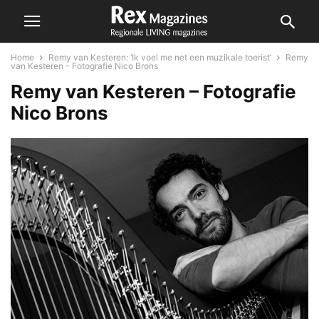
Home
Remy van Kesteren: ‘Ik voel me net een muzikale toerist’
Remy
van Kesteren - Fotografie Nico Brons
Remy van Kesteren – Fotografie
Nico Brons