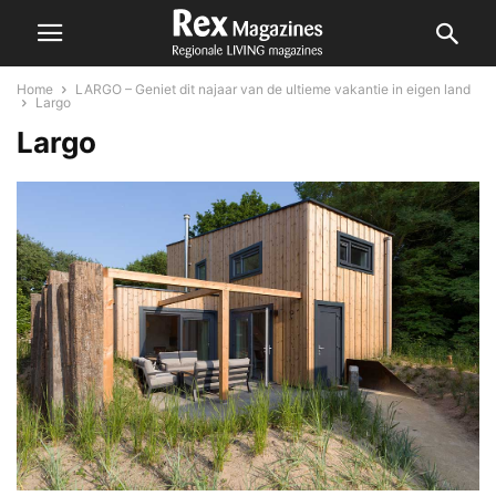
Home
LARGO – Geniet dit najaar van de ultieme vakantie in eigen land
Largo
Largo