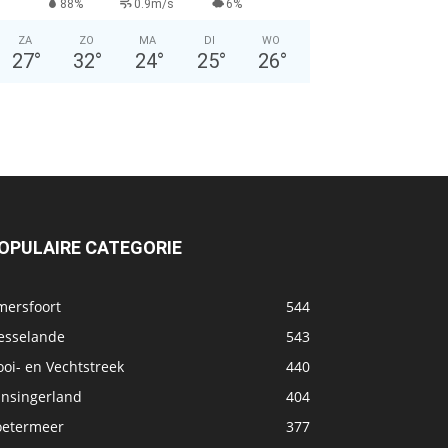
88%
0.9m/s
6%
ZA
ZO
MA
DI
WO
27
°
32
°
24
°
25
°
26
°
OPULAIRE CATEGORIE
mersfoort
544
esselande
543
oi- en Vechtstreek
440
ansingerland
404
oetermeer
377