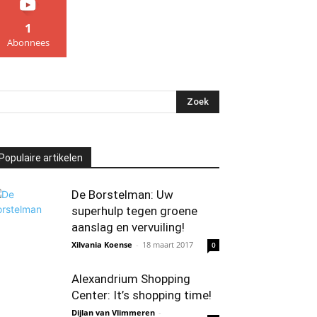
1
Abonnees
Populaire artikelen
De Borstelman: Uw
superhulp tegen groene
aanslag en vervuiling!
Xilvania Koense
-
18 maart 2017
0
Alexandrium Shopping
Center: It’s shopping time!
Dijlan van Vlimmeren
-