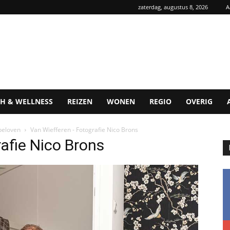
zaterdag, augustus 8, 2026
A
H & WELLNESS
REIZEN
WONEN
REGIO
OVERIG
beloven
Van Wiefferen - Fotografie Nico Brons
afie Nico Brons