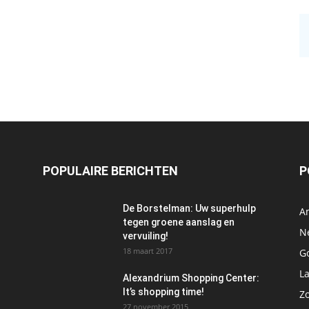
POPULAIRE BERICHTEN
P
De Borstelman: Uw superhulp
A
tegen groene aanslag en
N
vervuiling!
18 maart 2017
Go
L
Alexandrium Shopping Center:
It’s shopping time!
Z
27 november 2015