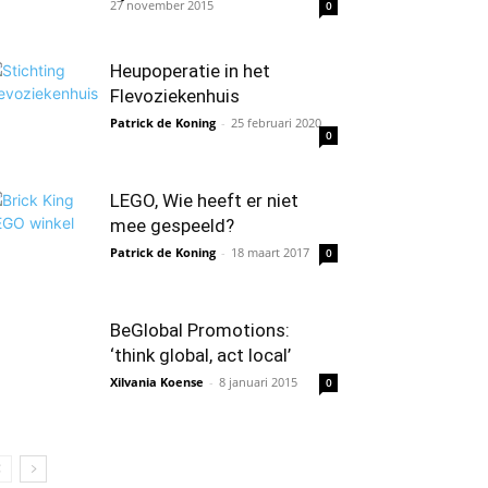
27 november 2015
0
Heupoperatie in het
Flevoziekenhuis
Patrick de Koning
-
25 februari 2020
0
LEGO, Wie heeft er niet
mee gespeeld?
Patrick de Koning
-
18 maart 2017
0
BeGlobal Promotions:
‘think global, act local’
Xilvania Koense
-
8 januari 2015
0