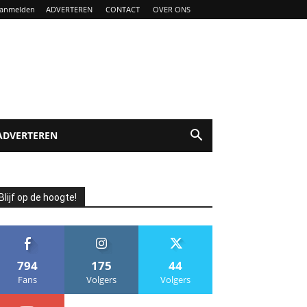
anmelden
ADVERTEREN
CONTACT
OVER ONS
ADVERTEREN
Blijf op de hoogte!
794
175
44
Fans
Volgers
Volgers