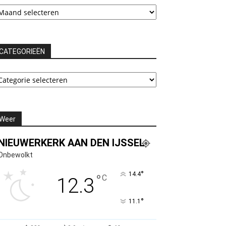
rchieven
CATEGORIEËN
ATEGORIEËN
Weer
NIEUWERKERK AAN DEN IJSSEL
Onbewolkt
°
14.4
°
C
12.3
°
11.1