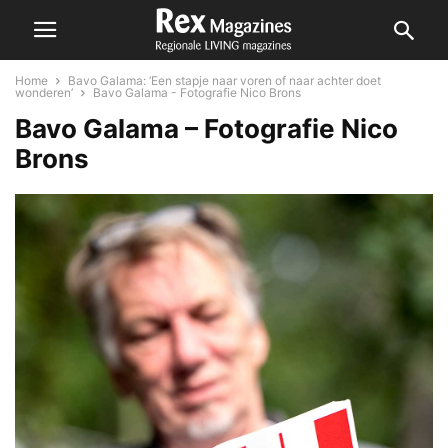
Home
Bavo Galama: ‘Een stapje naar voren of naar achter doet
wonderen’
Bavo Galama - Fotografie Nico Brons
Bavo Galama – Fotografie Nico
Brons