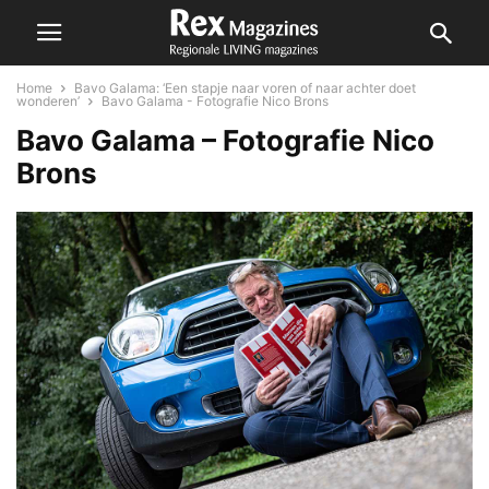
Home
Bavo Galama: ‘Een stapje naar voren of naar achter doet
wonderen’
Bavo Galama - Fotografie Nico Brons
Bavo Galama – Fotografie Nico
Brons