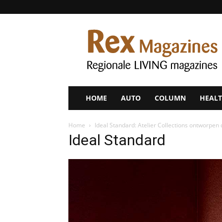
Rex
Magazines
HOME
AUTO
COLUMN
HEALT
Home
Ideal Standard: Atelier Collections ontworpe
Ideal Standard