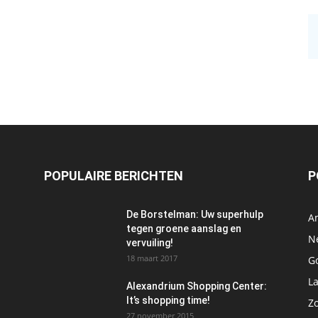
POPULAIRE BERICHTEN
P
De Borstelman: Uw superhulp
A
tegen groene aanslag en
N
vervuiling!
18 maart 2017
Go
L
Alexandrium Shopping Center:
It’s shopping time!
Z
27 november 2015