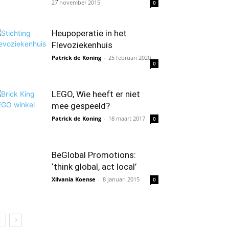
27 november 2015
0
Heupoperatie in het
Flevoziekenhuis
Patrick de Koning
-
25 februari 2020
0
LEGO, Wie heeft er niet
mee gespeeld?
Patrick de Koning
-
18 maart 2017
0
BeGlobal Promotions:
‘think global, act local’
Xilvania Koense
-
8 januari 2015
0