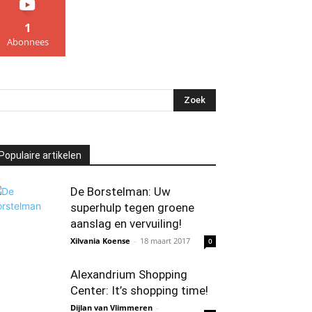
1
Abonnees
Populaire artikelen
De Borstelman: Uw
superhulp tegen groene
aanslag en vervuiling!
Xilvania Koense
-
18 maart 2017
0
Alexandrium Shopping
Center: It’s shopping time!
Dijlan van Vlimmeren
-