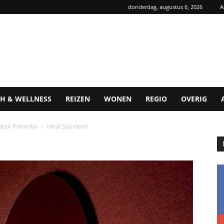
donderdag, augustus 6, 2026
A
H & WELLNESS
REIZEN
WONEN
REGIO
OVERIG
n door Palomba
Ideal Standard