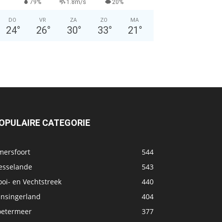
79%
1.8m/s
20%
DO
VR
ZA
ZO
MA
24
°
26
°
30
°
33
°
21
°
OPULAIRE CATEGORIE
mersfoort
544
esselande
543
oi- en Vechtstreek
440
ansingerland
404
oetermeer
377