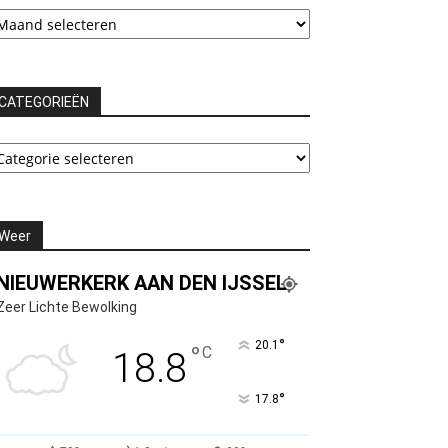
rchieven
CATEGORIEËN
ATEGORIEËN
Weer
NIEUWERKERK AAN DEN IJSSEL
Zeer Lichte Bewolking
°
20.1
°
C
18.8
°
17.8