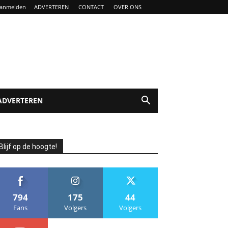
anmelden
ADVERTEREN
CONTACT
OVER ONS
ADVERTEREN
Blijf op de hoogte!
794
175
44
Fans
Volgers
Volgers