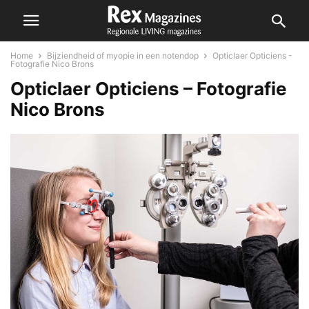
Home
Bijziendheid of myopie in een notendop
Opticlaer Opticiens -
Fotografie Nico Brons
Opticlaer Opticiens – Fotografie
Nico Brons