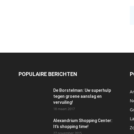
POPULAIRE BERICHTEN
P
De Borstelman: Uw superhulp
A
tegen groene aanslag en
N
vervuiling!
18 maart 2017
Go
L
Alexandrium Shopping Center:
It’s shopping time!
Z
27 november 2015