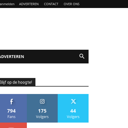
anmelden
ADVERTEREN
CONTACT
OVER ONS
ADVERTEREN
Blijf op de hoogte!
794
175
44
Fans
Volgers
Volgers