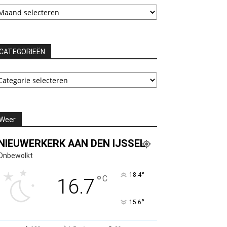
rchieven
CATEGORIEËN
ATEGORIEËN
Weer
NIEUWERKERK AAN DEN IJSSEL
Onbewolkt
°
18.4
°
C
16.7
°
15.6