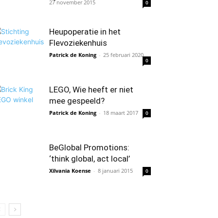
27 november 2015
0
Heupoperatie in het
Flevoziekenhuis
Patrick de Koning
-
25 februari 2020
0
LEGO, Wie heeft er niet
mee gespeeld?
Patrick de Koning
-
18 maart 2017
0
BeGlobal Promotions:
‘think global, act local’
Xilvania Koense
-
8 januari 2015
0