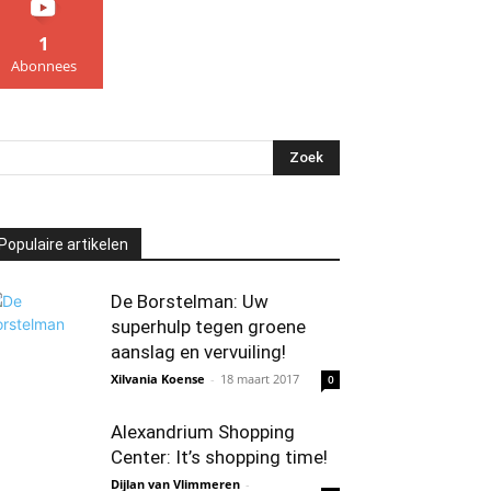
1
Abonnees
Populaire artikelen
De Borstelman: Uw
superhulp tegen groene
aanslag en vervuiling!
Xilvania Koense
-
18 maart 2017
0
Alexandrium Shopping
Center: It’s shopping time!
Dijlan van Vlimmeren
-