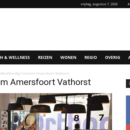
vrijdag, augustus 7, 2026
A
H & WELLNESS
REIZEN
WONEN
REGIO
OVERIG
dheelkundig Centrum Amersfoort Vathorst
um Amersfoort Vathorst