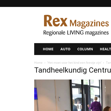
Rex
Magazines
HOME
AUTO
COLUMN
HEALT
Home
‘Het moet voor het kind een feestje zijn’
Tan
Tandheelkundig Centr