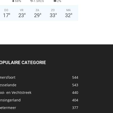
68%
1.5m/s
2%
DO
VR
ZA
ZO
MA
17
°
23
°
29
°
33
°
32
°
OPULAIRE CATEGORIE
mersfoort
544
esselande
543
oi- en Vechtstreek
440
ansingerland
404
oetermeer
377