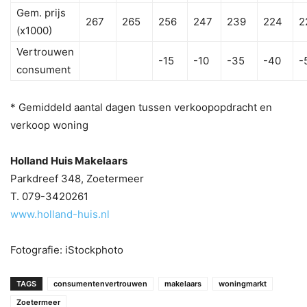
Gem. prijs
267
265
256
247
239
224
2
(x1000)
Vertrouwen
-15
-10
-35
-40
-
consument
* Gemiddeld aantal dagen tussen verkoopopdracht en
verkoop woning
Holland Huis Makelaars
Parkdreef 348, Zoetermeer
T. 079-3420261
www.holland-huis.nl
Fotografie: iStockphoto
TAGS
consumentenvertrouwen
makelaars
woningmarkt
Zoetermeer