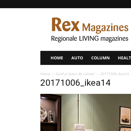
Rex
Magazines
HOME
AUTO
COLUMN
HEALT
Home
Geef je leven de ruimte!
20171006_ikea14
20171006_ikea14