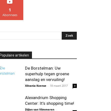
1
Abonnees
Populaire artikelen
De Borstelman: Uw
superhulp tegen groene
aanslag en vervuiling!
Xilvania Koense
-
18 maart 2017
0
Alexandrium Shopping
Center: It’s shopping time!
Dijlan van Vlimmeren
-