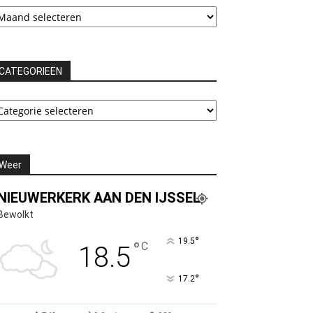
rchieven
CATEGORIEËN
ATEGORIEËN
Weer
NIEUWERKERK AAN DEN IJSSEL
Bewolkt
°
19.5
°
C
18.5
°
17.2