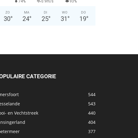
74%
0.9m/s
93%
ZO
MA
DI
WO
DO
30
°
24
°
25
°
31
°
19
°
OPULAIRE CATEGORIE
mersfoort
544
esselande
543
oi- en Vechtstreek
440
ansingerland
404
oetermeer
377