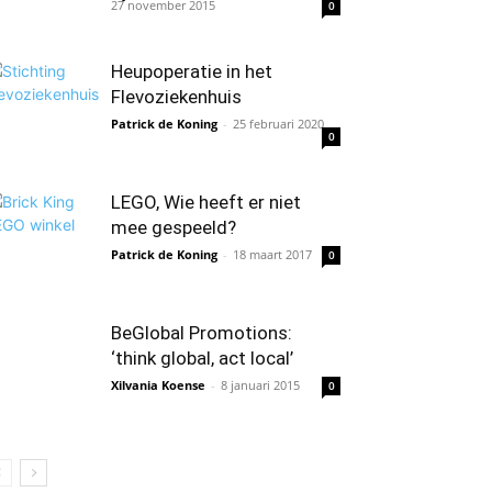
27 november 2015
0
Heupoperatie in het
Flevoziekenhuis
Patrick de Koning
-
25 februari 2020
0
LEGO, Wie heeft er niet
mee gespeeld?
Patrick de Koning
-
18 maart 2017
0
BeGlobal Promotions:
‘think global, act local’
Xilvania Koense
-
8 januari 2015
0