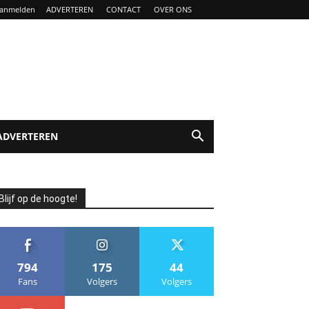
anmelden
ADVERTEREN
CONTACT
OVER ONS
ADVERTEREN
Blijf op de hoogte!
794
175
44
Fans
Volgers
Volgers