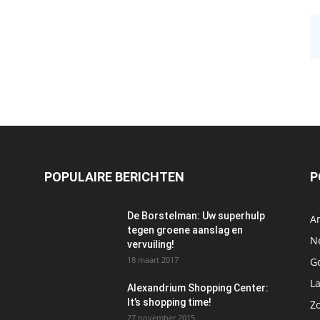
POPULAIRE BERICHTEN
P
De Borstelman: Uw superhulp
A
tegen groene aanslag en
N
vervuiling!
18 maart 2017
Go
L
Alexandrium Shopping Center:
It’s shopping time!
Z
27 november 2015