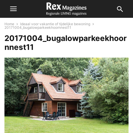
Home
Ideaal voor vakantie of tijdelijke bewoning
20171004_bugalowparkeekhoornnest11
20171004_bugalowparkeekhoor
nnest11