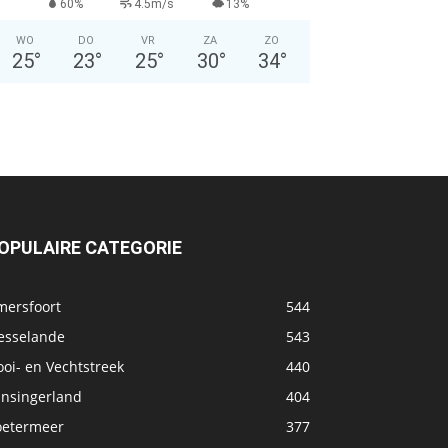
60%
4.5m/s
13%
WO
DO
VR
ZA
ZO
25
°
23
°
25
°
30
°
34
°
OPULAIRE CATEGORIE
mersfoort
544
esselande
543
oi- en Vechtstreek
440
ansingerland
404
oetermeer
377