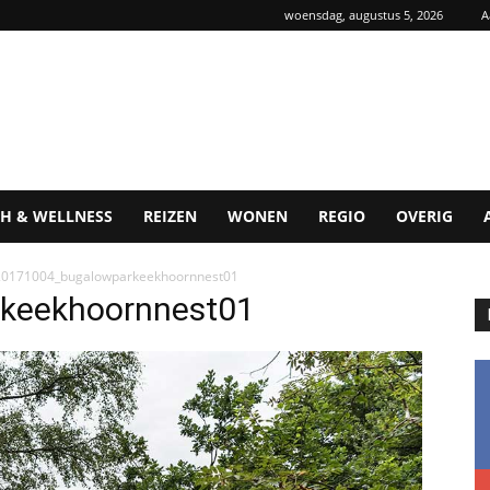
woensdag, augustus 5, 2026
A
H & WELLNESS
REIZEN
WONEN
REGIO
OVERIG
20171004_bugalowparkeekhoornnest01
keekhoornnest01