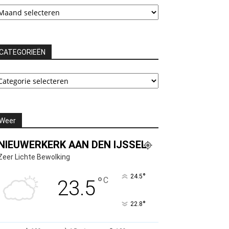
rchieven
CATEGORIEËN
ATEGORIEËN
Weer
NIEUWERKERK AAN DEN IJSSEL
Zeer Lichte Bewolking
°
24.5
°
C
23.5
°
22.8