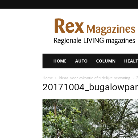
Rex
Magazines
HOME
AUTO
COLUMN
HEALT
Home
Ideaal voor vakantie of tijdelijke bewoning
20171004_bugalowpar