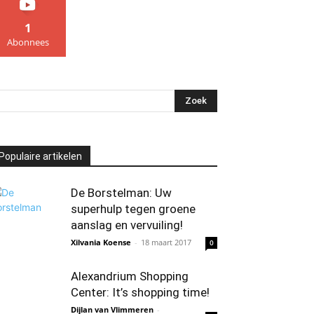
1
Abonnees
Populaire artikelen
De Borstelman: Uw
superhulp tegen groene
aanslag en vervuiling!
Xilvania Koense
-
18 maart 2017
0
Alexandrium Shopping
Center: It’s shopping time!
Dijlan van Vlimmeren
-