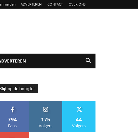
anmelden
ADVERTEREN
CONTACT
OVER ONS
ADVERTEREN
Blijf op de hoogte!
794
175
44
Fans
Volgers
Volgers