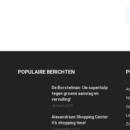
POPULAIRE BERICHTEN
P
De Borstelman: Uw superhulp
A
tegen groene aanslag en
N
vervuiling!
18 maart 2017
Go
L
Alexandrium Shopping Center:
It’s shopping time!
Z
27 november 2015