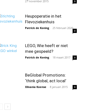
27 november 2015
0
Heupoperatie in het
Flevoziekenhuis
Patrick de Koning
-
25 februari 2020
0
LEGO, Wie heeft er niet
mee gespeeld?
Patrick de Koning
-
18 maart 2017
0
BeGlobal Promotions:
‘think global, act local’
Xilvania Koense
-
8 januari 2015
0